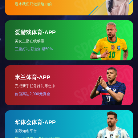
置。
其工作目的是通过振动将无序工件自动有序定向排列整齐、准
确地输送到下道工序。因此，可以把它配置作为机械零部件对
螺丝、螺母、店铺、等五金件上下料机器人的送料系统。
一些形状简单、加工节拍很短的小工件，采用桁架式机器人服
务于切削单元的自动上下料，由于采用这种方法，自动上下料
没有必要事先把零件摆好，而是采用振动盘的方式对工件进行
排序和工件状态的选择，然后再由专用的料道或者由油缸或者
汽缸带动的机械手进行自动上下料。这样上料时就可以把杂乱
无序的工件直接倒入料仓，振动盘的自动排序和送料，大大提