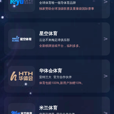
新闻资讯
公司动态
振动盘知识
关于我们
联系我们
新闻导航
公司动态
振动盘知识
常见问答
振动盘知识
揭秘振动盘底座如何鉴别好坏
福州道同带你认识什么是振动盘
振动盘厂家告诉你振动盘振动乏力或过慢的原因