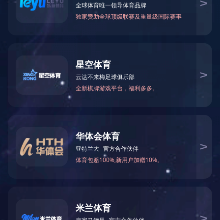
新闻资讯
公司动态
振动盘知识
关于我们
联系我们
产品导航
视觉检测设备
电子五金/塑料类精密振动盘
食品/医药/小商品类振动盘
振动盘辅助设备展示
涂层举例
振动盘展示
振动底座展示
振动盘知识